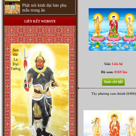
Phật nói kinh đại báo phụ
mẫu trọng ân
LIÊN KẾT WEBSITE
Giá:
Liên hệ
Đã xem:
8169 lần
Phật Dược Sư 7 thế tay (1796)
Tây phương tam thánh (6466)