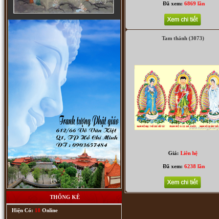
Đã xem:
6869 lần
Tam thánh (3073)
(3048) Thập bát La Hán
Giá:
Liên hệ
Đã xem:
6238 lần
THỐNG KÊ
Tranh Phật A Di Đà (2864)
Hiện Có:
18
Online