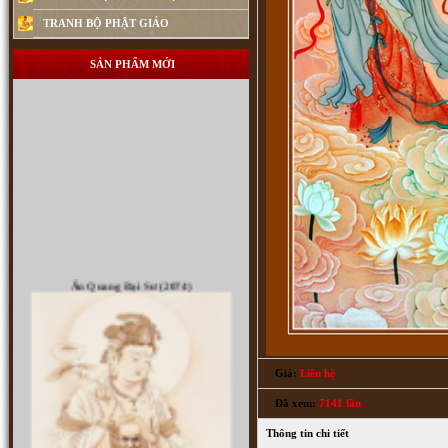
TRANH BỘ PHẬT GIÁO
SẢN PHẨM MỚI
Ấn Quang Đại Sư (2074)
Giá:
Liên hệ
Đã xem:
7141 lần
Thông tin chi tiết