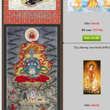
Giá:
Liên hệ
Đã xem:
7273 lần
Tây phương tam thánh (6462)
Tam thánh (3002)
Giá:
Liên hệ