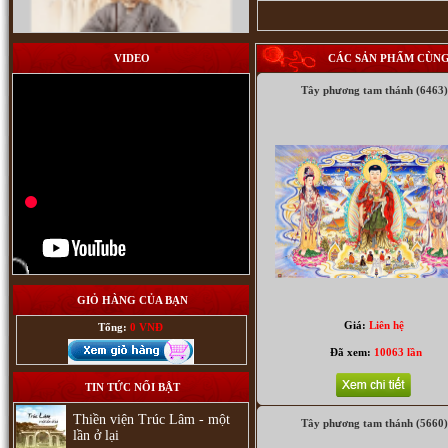
VIDEO
CÁC SẢN PHẨM CÙNG
Tây phương tam thánh (6463)
Phật Dược Sư (1996)
GIỎ HÀNG CỦA BẠN
Giá:
Liên hệ
Tổng:
0 VNĐ
Đã xem:
10063 lần
TIN TỨC NỔI BẬT
Thiền viện Trúc Lâm - một
Tây phương tam thánh (5660)
lần ở lại
Phật Adida (25)