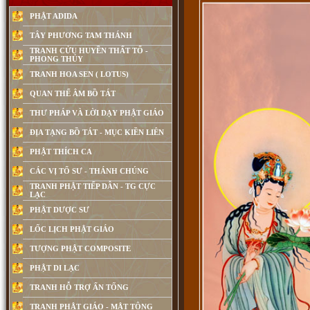
PHẬT ADIDA
TÂY PHƯƠNG TAM THÁNH
TRANH CỬU HUYỀN THẤT TỔ -
PHONG THỦY
TRANH HOA SEN ( LOTUS)
QUAN THẾ ÂM BỒ TÁT
THƯ PHÁP VÀ LỜI DẠY PHẬT GIÁO
ĐỊA TẠNG BỒ TÁT - MỤC KIỀN LIÊN
PHẬT THÍCH CA
CÁC VỊ TỔ SƯ - THÁNH CHÚNG
TRANH PHẬT TIẾP DẪN - TG CỰC
LẠC
PHẬT DƯỢC SƯ
LỐC LỊCH PHẬT GIÁO
TƯỢNG PHẬT COMPOSITE
PHẬT DI LẠC
TRANH HỖ TRỢ ẤN TỐNG
TRANH PHẬT GIÁO - MẬT TÔNG