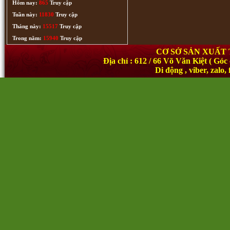
Hôm nay:
865
Truy cập
Tuần này:
11830
Truy cập
Tháng này:
15517
Truy cập
Trong năm:
15940
Truy cập
CƠ SỞ SẢN XUẤT
Địa chỉ : 612 / 66 Võ Văn Kiệt ( 
Di động , viber, zal
Tranh Quan Thế Âm Bồ Tát (205)