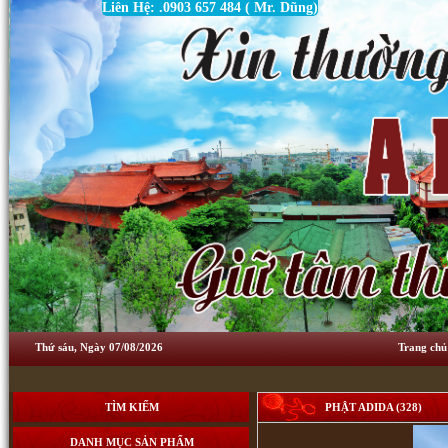
Liên Hệ: .0903 657 484 ( Mr. Dũng)
Thứ sáu, Ngày 07/08/2026
Trang chủ
TÌM KIẾM
PHẬT ADIDA (328)
DANH MỤC SẢN PHẨM