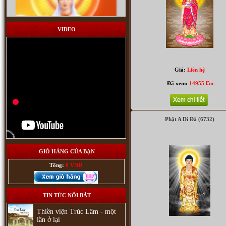
VIDEO
Giá:
Liên hệ
Thích ca (4050)
Đã xem:
14955 lần
Phật A Di Đà (6732)
GIỎ HÀNG CỦA BẠN
Tổng:
0 VNĐ
TIN TỨC NỔI BẬT
Thiền viện Trúc Lâm - một
lần ở lại