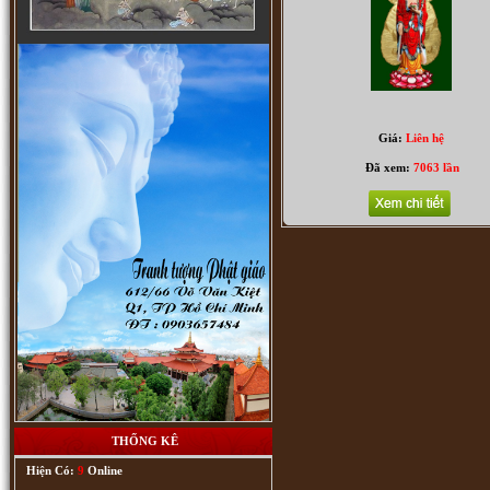
Cửu Huyền Thất Tổ (5525)
Giá:
Liên hệ
Đã xem:
7063 lần
Dược Sư (9044)
THỐNG KÊ
Hiện Có:
9
Online