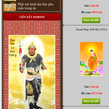
Phật nói kinh đại báo phụ
Giá:
Liên hệ
Phật Adida (222)
mẫu trọng ân
Đã xem:
9935 lần
LIÊN KẾT WEBSITE
Tranh Phật A Di Đà (2312)
Adida (3071)
Giá:
Liên hệ
Đã xem:
8375 lần