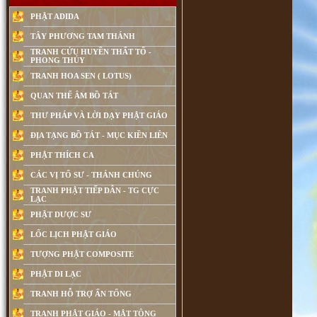
PHẬT ADIDA
TÂY PHƯƠNG TAM THÁNH
TRANH CỬU HUYỀN THẤT TỔ -
PHONG THỦY
TRANH HOA SEN ( LOTUS)
QUAN THẾ ÂM BỒ TÁT
THƯ PHÁP VÀ LỜI DẠY PHẬT GIÁO
ĐỊA TẠNG BỒ TÁT - MỤC KIỀN LIÊN
PHẬT THÍCH CA
CÁC VỊ TỔ SƯ - THÁNH CHÚNG
TRANH PHẬT TIẾP DẪN - TG CỰC
LẠC
PHẬT DƯỢC SƯ
LỐC LỊCH PHẬT GIÁO
TƯỢNG PHẬT COMPOSITE
PHẬT DI LẠC
TRANH HỖ TRỢ ẤN TỐNG
Bổn Sư Thích Ca Mâu Ni Phật (2146)
TRANH PHẬT GIÁO - MẬT TÔNG