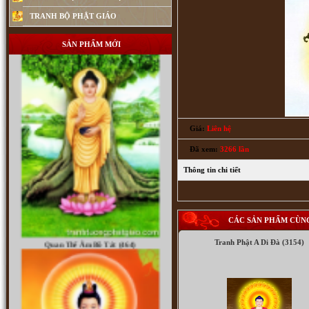
TRANH BỘ PHẬT GIÁO
SẢN PHẨM MỚI
Giá:
Liên hệ
Đã xem:
3266 lần
Thông tin chi tiết
Quan Thế Âm Bồ Tát (464)
CÁC SẢN PHẨM CÙN
Tranh Phật A Di Đà (3154)