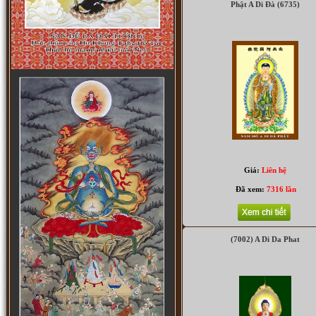
Phật A Di Đà (6735)
Địa Tạng Vương Bồ Tát (5912)
Giá:
Liên hệ
Đã xem:
7316 lần
(7002) A Di Da Phat