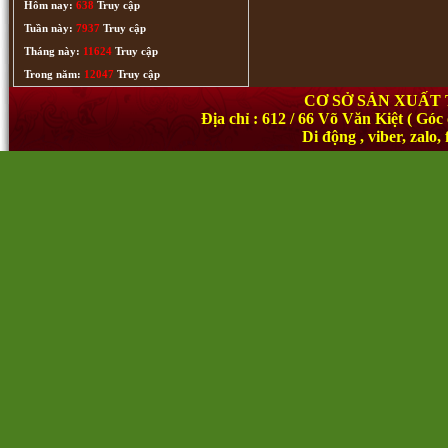
Hôm nay:
638
Truy cập
Tuần này:
7937
Truy cập
Tháng này:
11624
Truy cập
Trong năm:
12047
Truy cập
CƠ SỞ SẢN XUẤT
Địa chỉ : 612 / 66 Võ Văn Kiệt ( 
Di động , viber, zal
Bổn Sư Thích Ca Mâu Ni Phật (324)