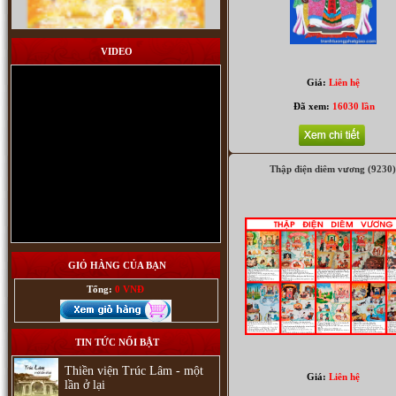
VIDEO
Giá:
Liên hệ
Đã xem:
16030 lần
Thập điện diêm vương (9230
Tam thế Phật (2420)
GIỎ HÀNG CỦA BẠN
Tổng:
0 VNĐ
Quan Thế Âm Nam Hải (1869)
TIN TỨC NỔI BẬT
Thiền viện Trúc Lâm - một
Giá:
Liên hệ
lần ở lại