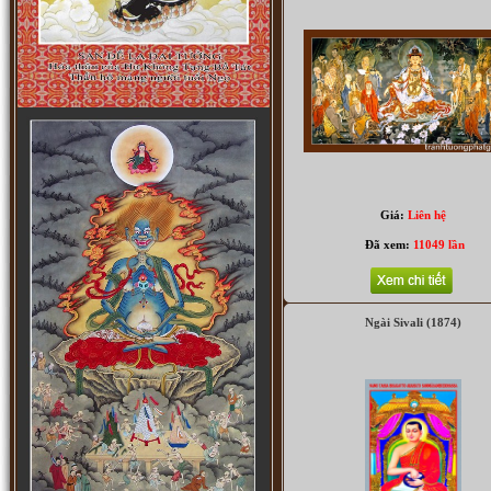
Ngũ phương Phật (4081)
Giá:
Liên hệ
Tranh A Di Đà Phật
Đã xem:
11049 lần
Ngài Sivali (1874)