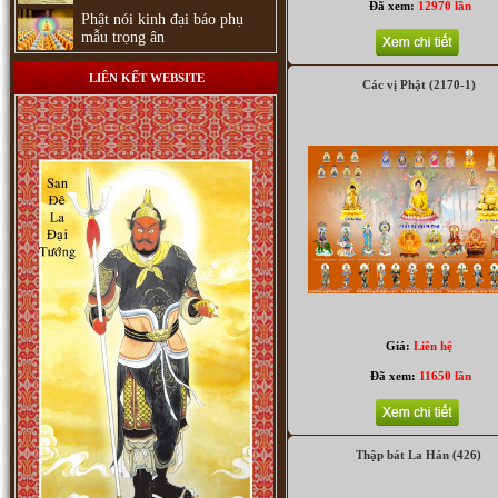
Đã xem:
12970 lần
Phật nói kinh đại báo phụ
mẫu trọng ân
LIÊN KẾT WEBSITE
Các vị Phật (2170-1)
Phật Adida (327)
Giá:
Liên hệ
Đã xem:
11650 lần
Thập bát La Hán (426)