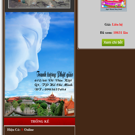
Địa Tạng Vương Bồ Tát (5913)
Giá:
Liên hệ
Đã xem:
10631 lần
Thập bát la hán (6844)
THỐNG KÊ
Hiện Có:
9
Online