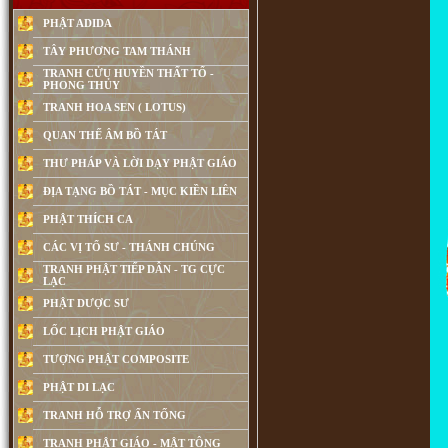
PHẬT ADIDA
TÂY PHƯƠNG TAM THÁNH
TRANH CỬU HUYỀN THẤT TỔ -
PHONG THỦY
TRANH HOA SEN ( LOTUS)
QUAN THẾ ÂM BỒ TÁT
THƯ PHÁP VÀ LỜI DẠY PHẬT GIÁO
ĐỊA TẠNG BỒ TÁT - MỤC KIỀN LIÊN
PHẬT THÍCH CA
CÁC VỊ TỔ SƯ - THÁNH CHÚNG
TRANH PHẬT TIẾP DẪN - TG CỰC
LẠC
PHẬT DƯỢC SƯ
LỐC LỊCH PHẬT GIÁO
TƯỢNG PHẬT COMPOSITE
PHẬT DI LẠC
TRANH HỖ TRỢ ẤN TỐNG
TRANH PHẬT GIÁO - MẬT TÔNG