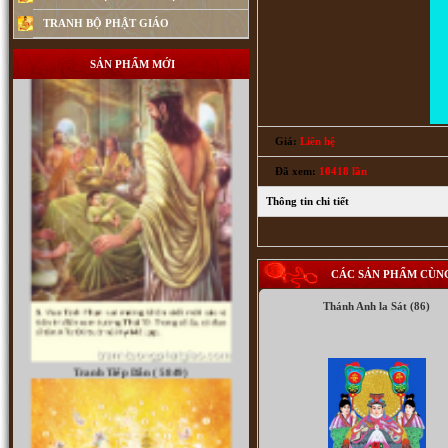
Lịch Sử Phật Thích Ca Mâu Ni Phật (1397)
TRANH BỘ PHẬT GIÁO
SẢN PHẨM MỚI
Giá:
Liên hệ
Đã xem:
10418 lần
Thông tin chi tiết
CÁC SẢN PHẨM CÙN
Thánh Anh la Sát (86)
Tranh Tiếp Dẫn ( 5849)