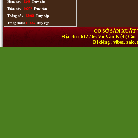
Hôm nay:
1240
Truy cập
Tuần này:
10273
Truy cập
Tháng này:
13960
Truy cập
Trong năm:
14383
Truy cập
CƠ SỞ SẢN XUẤT
Địa chỉ : 612 / 66 Võ Văn Kiệt ( 
Di động , viber, zal
Tam thánh (201)