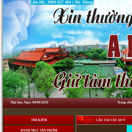
Liên Hệ: .0903 657 484 ( Mr. Dũng)
Thứ bẩy, Ngày 08/08/2026
Trang chủ
TÌM KIẾM
CẬU TÀI CẬU QUÝ
DANH MỤC SẢN PHẨM